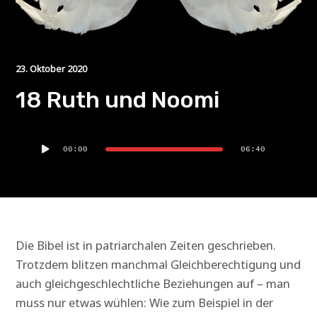
23. Oktober 2020
18 Ruth und Noomi
Audio-
00:00
06:40
Player
Die Bibel ist in patriarchalen Zeiten geschrieben.
Trotzdem blitzen manchmal Gleichberechtigung und
auch gleichgeschlechtliche Beziehungen auf – man
muss nur etwas wühlen: Wie zum Beispiel in der