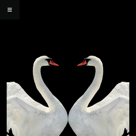
Startseite
Episoden
Bonhoeffer
Über mich
Kontakt
Resonanz