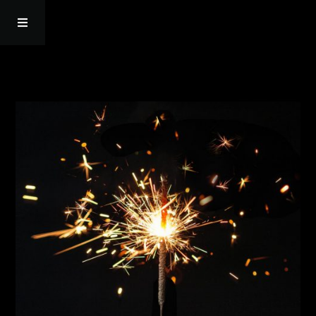
Startseite
Episoden
Bonhoeffer
Über mich
Kontakt
Resonanz