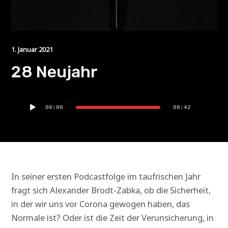
1. Januar 2021
28 Neujahr
Audio-
00:00
08:42
Player
In seiner ersten Podcastfolge im taufrischen Jahr
fragt sich Alexander Brodt-Zabka, ob die Sicherheit,
in der wir uns vor Corona gewogen haben, das
Normale ist? Oder ist die Zeit der Verunsicherung, in