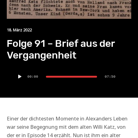
18. März 2022
Folge 91 – Brief aus der
Vergangenheit
Audio-
00:00
07:50
Player
Einer der dichtesten Momente in Alexanders Leben
war seine Begegnung mit dem alten Willi Katz, von
der er in Episode 14 erzählt. Nun ist ihm ein alter