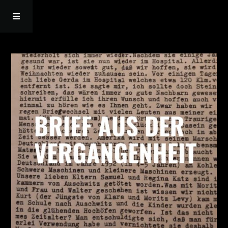
Startseite
Episoden
Bonhoeffer
Über mich
Kontakt
Resonanz