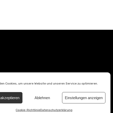
en Cookies, um unsere Website und unseren Service zu optimieren.
akzeptieren
Ablehnen
Einstellungen anzeigen
tzerklärung
Barrierefreiheitserklärung
Cookie-Richtlinie (EU)
Cookie-Richtlinie
Datenschutzerklärung